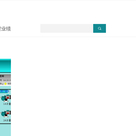
程业绩
끠